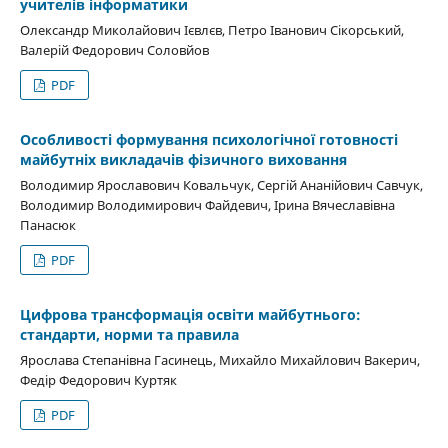
учителів інформатики
Олександр Миколайович Ієвлєв, Петро Іванович Сікорський,
Валерій Федорович Соловйов
PDF
Особливості формування психологічної готовності
майбутніх викладачів фізичного виховання
Володимир Ярославович Ковальчук, Сергій Ананійович Савчук,
Володимир Володимирович Файдевич, Ірина Вячеславівна
Панасюк
PDF
Цифрова трансформація освіти майбутнього:
стандарти, норми та правила
Ярослава Степанівна Гасинець, Михайло Михайлович Вакерич,
Федір Федорович Куртяк
PDF