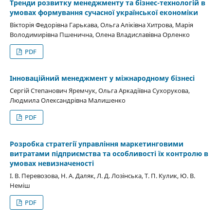
Тренди розвитку менеджменту та бізнес-технологій в
умовах формування сучасної української економіки
Вікторія Федорівна Гарькава, Ольга Аліківна Хитрова, Марія
Володимирівна Пшенична, Олена Владиславівна Орленко
PDF
Інноваційний менеджмент у міжнародному бізнесі
Сергій Степанович Яремчук, Ольга Аркадіївна Сухорукова,
Людмила Олександрівна Малишенко
PDF
Розробка стратегії управління маркетинговими
витратами підприємства та особливості їх контролю в
умовах невизначеності
І. В. Перевозова, Н. А. Даляк, Л. Д. Лозінська, Т. П. Кулик, Ю. В.
Неміш
PDF