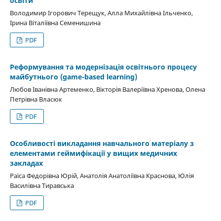
освіти
Володимир Ігорович Терещук, Алла Михайлівна Ільченко,
Ірина Віталіївна Семенишина
PDF
Реформування та модернізація освітнього процесу
майбутнього (game-based learning)
Любов Іванівна Артеменко, Вікторія Валеріївна Хренова, Олена
Петрівна Власюк
PDF
Особливості викладання навчального матеріалу з
елементами геймифікації у вищих медичних
закладах
Раїса Федорівна Юрій, Анатолія Анатоліївна Краснова, Юлія
Василівна Тиравська
PDF