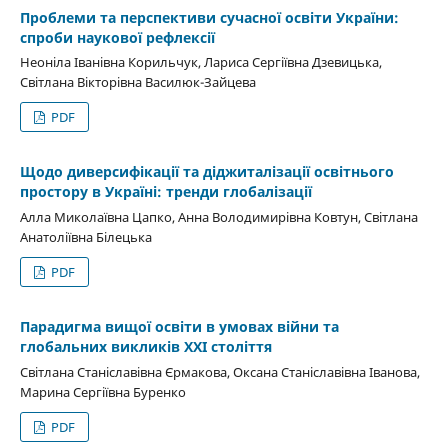
Проблеми та перспективи сучасної освіти України:
спроби наукової рефлексії
Неоніла Іванівна Корильчук, Лариса Сергіївна Дзевицька,
Свiтлана Вiкторiвна Василюк-Зайцева
PDF
Щодо диверсифікації та діджиталізації освітнього
простору в Україні: тренди глобалізації
Алла Миколаївна Цапко, Анна Володимирівна Ковтун, Світлана
Анатоліївна Білецька
PDF
Парадигма вищої освіти в умовах війни та
глобальних викликів ХХІ століття
Світлана Станіславівна Єрмакова, Оксана Станіславівна Іванова,
Марина Сергіївна Буренко
PDF