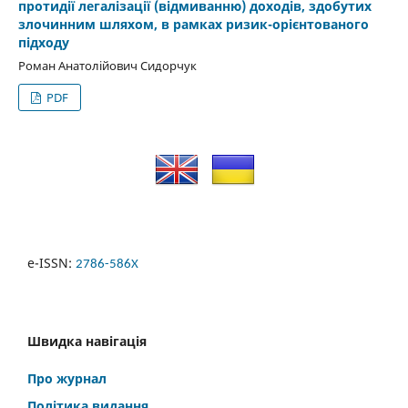
протидії легалізації (відмиванню) доходів, здобутих
злочинним шляхом, в рамках ризик-орієнтованого
підходу
Роман Анатолійович Сидорчук
PDF
e-ISSN:
2786-586X
Швидка навігація
Про журнал
Політика видання