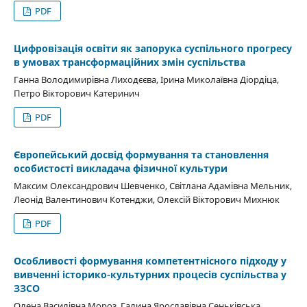
PDF
Цифровізація освіти як запорука суспільного прогресу
в умовах трансформаційних змін суспільства
Ганна Володимирівна Лиходєєва, Ірина Миколаївна Діордіца,
Петро Вікторович Катеринич
PDF
Європейський досвід формування та становлення
особистості викладача фізичної культури
Максим Олександрович Шевченко, Світлана Адамівна Мельник,
Леонід Валентинович Котенджи, Олексій Вікторович Михнюк
PDF
Особливості формування компетентнісного підходу у
вивченні історико-культурних процесів суспільства у
ЗЗСО
Олена Василівна Мороз, Галина Ярославівна Сеньківська,