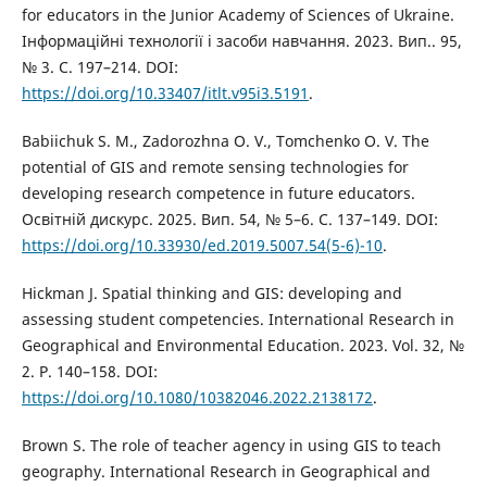
for educators in the Junior Academy of Sciences of Ukraine.
Інформаційні технології і засоби навчання. 2023. Вип.. 95,
№ 3. С. 197–214. DOI:
https://doi.org/10.33407/itlt.v95i3.5191
.
Babiichuk S. M., Zadorozhna O. V., Tomchenko O. V. The
potential of GIS and remote sensing technologies for
developing research competence in future educators.
Освітній дискурс. 2025. Вип. 54, № 5–6. С. 137–149. DOI:
https://doi.org/10.33930/ed.2019.5007.54(5-6)-10
.
Hickman J. Spatial thinking and GIS: developing and
assessing student competencies. International Research in
Geographical and Environmental Education. 2023. Vol. 32, №
2. P. 140–158. DOI:
https://doi.org/10.1080/10382046.2022.2138172
.
Brown S. The role of teacher agency in using GIS to teach
geography. International Research in Geographical and