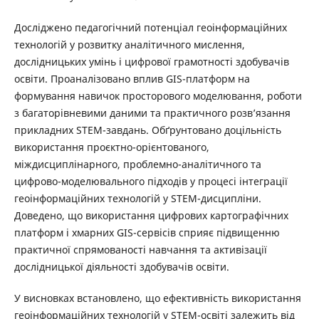
Досліджено педагогічний потенціал геоінформаційних
технологій у розвитку аналітичного мислення,
дослідницьких умінь і цифрової грамотності здобувачів
освіти. Проаналізовано вплив GIS-платформ на
формування навичок просторового моделювання, роботи
з багаторівневими даними та практичного розв’язання
прикладних STEM-завдань. Обґрунтовано доцільність
використання проєктно-орієнтованого,
міждисциплінарного, проблемно-аналітичного та
цифрово-моделювального підходів у процесі інтеграції
геоінформаційних технологій у STEM-дисципліни.
Доведено, що використання цифрових картографічних
платформ і хмарних GIS-сервісів сприяє підвищенню
практичної спрямованості навчання та активізації
дослідницької діяльності здобувачів освіти.
У висновках встановлено, що ефективність використання
геоінформаційних технологій у STEM-освіті залежить від