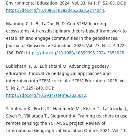
Environmental Education. 2024. Vol. 33, № 1. P. 52–68. DOI:
https://doi.org/10.1080/10382046.2023.2214044
.
Manning C. L. B., LaDue N. D. Geo-STEM learning
ecosystems: A transdisciplinary theory-based framework to
establish and engage communities in the geosciences.
Journal of Geoscience Education. 2025. Vol. 73, № 2. P. 172–
186. DOI:
https://doi.org/10.1080/10899995.2024.2351028
.
Lubishtani F. B., Lubishtani M. Advancing geodesy
education: Innovative pedagogical approaches and
integration into STEM curricula. STEM Education. 2025. Vol.
5, № 2. P. 229–249. DOI:
https://doi.org/10.3934/steme.2025012
.
Schulman K., Fuchs S., Hämmerle M., Kisser T., Laštovička J.,
Stych P., Väljataga T., Siegmund A. Training teachers to use
remote sensing: the YCHANGE project. Review of
International Geographical Education Online. 2021. Vol. 11,