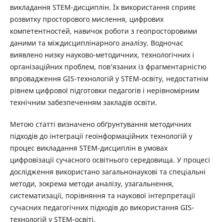
викладання STEM-дисциплін. Їх використання сприяє
розвитку просторового мислення, цифрових
компетентностей, навичок роботи з геопросторовими
даними та міждисциплінарного аналізу. Водночас
виявлено низку науково-методичних, технологічних і
організаційних проблем, пов’язаних із фрагментарністю
впровадження GIS-технологій у STEM-освіту, недостатнім
рівнем цифрової підготовки педагогів і нерівномірним
технічним забезпеченням закладів освіти.
Метою статті визначено обґрунтування методичних
підходів до інтеграції геоінформаційних технологій у
процес викладання STEM-дисциплін в умовах
цифровізації сучасного освітнього середовища. У процесі
дослідження використано загальнонаукові та спеціальні
методи, зокрема методи аналізу, узагальнення,
систематизації, порівняння та наукової інтерпретації
сучасних педагогічних підходів до використання GIS-
технологій у STEM-освіті.