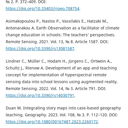
№ 2. P. 372–409. DOI:
https://doi.org/10.33403/rigeo.708754
.
Asimakopoulou P., Nastos P., Vassilakis E., Hatzaki M.,
Antonarakou A. Earth Observation as a facilitator of climate
change education in schools: The teachers’ perspectives.
Remote Sensing. 2021. Vol. 13, № 8. Article 1587. DOI:
https://doi.org/10.3390/rs13081587
.
Lindner C., Müller C., Hodam H., Jürgens C., Ortwein A.,
Schultz J., Rienow A. Development of an app and teaching
concept for implementation of hyperspectral remote
sensing data into school lessons using augmented reality.
Remote Sensing. 2022. Vol. 14, № 3. Article 791. DOI:
https://doi.org/10.3390/rs14030791
.
Duan M. Integrating story maps into case-based geography
teaching. Geography. 2023. Vol. 108, № 3. P. 112–120. DOI:
https://doi.org/10.1080/00167487.2023.2260172
.