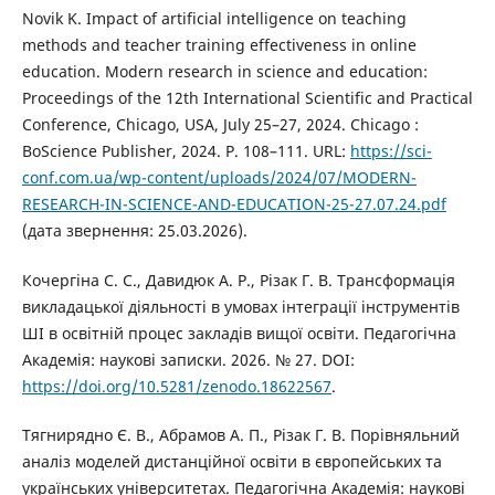
Novik K. Impact of artificial intelligence on teaching
methods and teacher training effectiveness in online
education. Modern research in science and education:
Proceedings of the 12th International Scientific and Practical
Conference, Chicago, USA, July 25–27, 2024. Chicago :
BoScience Publisher, 2024. P. 108–111. URL:
https://sci-
conf.com.ua/wp-content/uploads/2024/07/MODERN-
RESEARCH-IN-SCIENCE-AND-EDUCATION-25-27.07.24.pdf
(дата звернення: 25.03.2026).
Кочергіна С. С., Давидюк А. Р., Різак Г. В. Трансформація
викладацької діяльності в умовах інтеграції інструментів
ШІ в освітній процес закладів вищої освіти. Педагогічна
Академія: наукові записки. 2026. № 27. DOI:
https://doi.org/10.5281/zenodo.18622567
.
Тягнирядно Є. В., Абрамов А. П., Різак Г. В. Порівняльний
аналіз моделей дистанційної освіти в європейських та
українських університетах. Педагогічна Академія: наукові