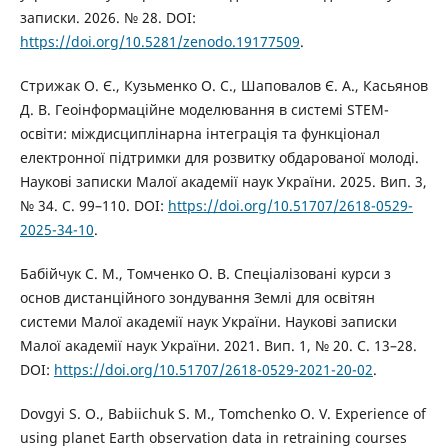
записки. 2026. № 28. DOI:
https://doi.org/10.5281/zenodo.19177509
.
Стрижак О. Є., Кузьменко О. С., Шаповалов Є. А., Касьянов
Д. В. Геоінформаційне моделювання в системі STEM-
освіти: міждисциплінарна інтеграція та функціонал
електронної підтримки для розвитку обдарованої молоді.
Наукові записки Малої академії наук України. 2025. Вип. 3,
№ 34. С. 99–110. DOI:
https://doi.org/10.51707/2618-0529-
2025-34-10
.
Бабійчук С. М., Томченко О. В. Спеціалізовані курси з
основ дистанційного зондування Землі для освітян
системи Малої академії наук України. Наукові записки
Малої академії наук України. 2021. Вип. 1, № 20. С. 13–28.
DOI:
https://doi.org/10.51707/2618-0529-2021-20-02
.
Dovgyi S. O., Babiichuk S. M., Tomchenko O. V. Experience of
using planet Earth observation data in retraining courses