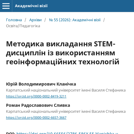
Академічні візії
Головна
/
Архіви
/
№ 55 (2026): Академічні візії
/
Освіта/Педагогіка
Методика викладання STEM-
дисциплін із використанням
геоінформаційних технологій
Юрій Володимирович Кланічка
Карпатський національний університет імені Василя Стефаника
https://orcid.org/0000-0002-8419-3211
Роман Радославович Сливка
Карпатський національний університет імені Василя Стефаника
https://orcid.org/0000-0002-6657-3667
DOI:
https://doi.org/10.66556/2786-586X.55.klanichka-y