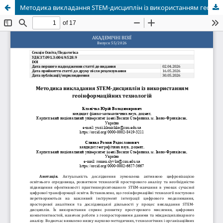
Методика викладання STEM-дисциплін із використанням геоінформаційних технологій