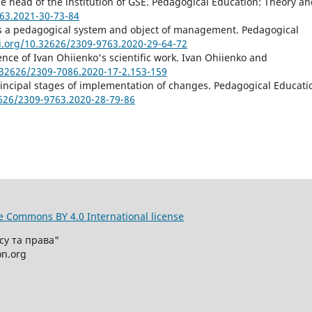
the head of the institution of GSE. Pedagogical Education: Theory a
763.2021-30-73-84
E as a pedagogical system and object of management. Pedagogical
oi.org/10.32626/2309-9763.2020-29-64-72
uence of Ivan Ohiienko's scientific work. Ivan Ohiienko and
0.32626/2309-7086.2020-17-2.153-159
principal stages of implementation of changes. Pedagogical Educati
2626/2309-9763.2020-28-79-86
e Commons BY 4.0 International license
су та права"
on.org