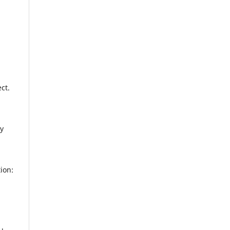
ct.
ry
ion: