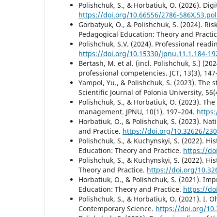
Polishchuk, S., & Horbatiuk, O. (2026). Dig
https://doi.org/10.66556/2786-586X.53.po
Gorbatyuk, O., & Polishchuk, S. (2024). Ris
Pedagogical Education: Theory and Practi
Polishchuk, S.V. (2024). Professional readin
https://doi.org/10.15330/jpnu.11.1.184-19
Bertash, M. et al. (incl. Polishchuk, S.) (2
professional competencies. JCT, 13(3), 14
Yampol, Yu., & Polishchuk, S. (2023). The 
Scientific Journal of Polonia University, 56
Polishchuk, S., & Horbatiuk, O. (2023). The
management. JPNU, 10(1), 197–204.
https:
Horbatiuk, O., & Polishchuk, S. (2023). Na
and Practice.
https://doi.org/10.32626/23
Polishchuk, S., & Kuchynskyi, S. (2022). His
Education: Theory and Practice.
https://d
Polishchuk, S., & Kuchynskyi, S. (2022). H
Theory and Practice.
https://doi.org/10.3
Horbatiuk, O., & Polishchuk, S. (2021). Im
Education: Theory and Practice.
https://d
Polishchuk, S., & Horbatiuk, O. (2021). I. 
Contemporary Science.
https://doi.org/10