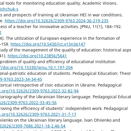
ital tools for monitoring education quality. Academic Visions.
lishchuk-s
ks and prospects of training at Ukrainian HEI in war conditions.
ce.
https://doi.org/10.32626/2309-9763.2024-36-219-235
ess of a teacher for innovative activities. JPNU, 11(1), 184–192.
2
024). The utilization of European experience in the formation of
7–158.
https://doi.org/10.5430/jct.v13n3p147
study of the management of the quality of education: historical aspe
(41).
https://doi.org/10.23856/5641
 problem of quality and efficiency of educational institution
//doi.org/10.15330/jpnu.10.1.197-204
tional-patriotic education of students. Pedagogical Education: Theo
09-9763.2023-34-34-45
torical retrospective of civic education in Ukraine. Pedagogical
oi.org/10.32626/2309-9763.2022-32-82-94
istoriography of the Ukrainian literary language. Pedagogical Educat
2626/2309-9763.2022-33-45-56
proving the efficiency of students' independent work. Pedagogical
oi.org/10.32626/2309-9763.2021-31-7-17
Ohiienko on the Ukrainian literary language. Ivan Ohiienko and
.32626/2309-7086.2021-18-2.46-54