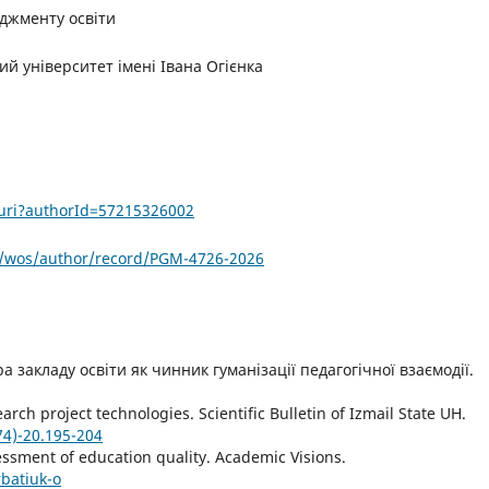
еджменту освіти
й університет імені Івана Огієнка
.uri?authorId=57215326002
/wos/author/record/PGM-4726-2026
ра закладу освіти як чинник гуманізації педагогічної взаємодії.
arch project technologies. Scientific Bulletin of Izmail State UH.
74)-20.195-204
sessment of education quality. Academic Visions.
rbatiuk-o