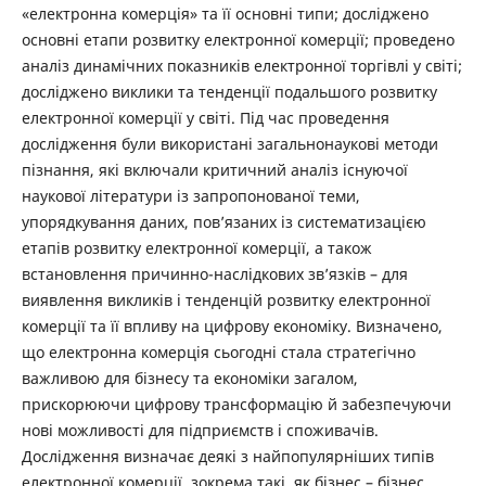
«електронна комерція» та її основні типи; досліджено
основні етапи розвитку електронної комерції; проведено
аналіз динамічних показників електронної торгівлі у світі;
досліджено виклики та тенденції подальшого розвитку
електронної комерції у світі. Під час проведення
дослідження були використані загальнонаукові методи
пізнання, які включали критичний аналіз існуючої
наукової літератури із запропонованої теми,
упорядкування даних, пов’язаних із систематизацією
етапів розвитку електронної комерції, а також
встановлення причинно-наслідкових зв’язків – для
виявлення викликів і тенденцій розвитку електронної
комерції та її впливу на цифрову економіку. Визначено,
що електронна комерція сьогодні стала стратегічно
важливою для бізнесу та економіки загалом,
прискорюючи цифрову трансформацію й забезпечуючи
нові можливості для підприємств і споживачів.
Дослідження визначає деякі з найпопулярніших типів
електронної комерції, зокрема такі, як бізнес – бізнес