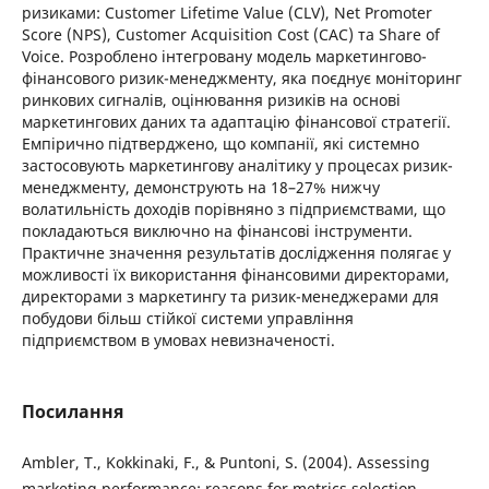
ризиками: Customer Lifetime Value (CLV), Net Promoter
Score (NPS), Customer Acquisition Cost (CAC) та Share of
Voice. Розроблено інтегровану модель маркетингово-
фінансового ризик-менеджменту, яка поєднує моніторинг
ринкових сигналів, оцінювання ризиків на основі
маркетингових даних та адаптацію фінансової стратегії.
Емпірично підтверджено, що компанії, які системно
застосовують маркетингову аналітику у процесах ризик-
менеджменту, демонструють на 18–27% нижчу
волатильність доходів порівняно з підприємствами, що
покладаються виключно на фінансові інструменти.
Практичне значення результатів дослідження полягає у
можливості їх використання фінансовими директорами,
директорами з маркетингу та ризик-менеджерами для
побудови більш стійкої системи управління
підприємством в умовах невизначеності.
Посилання
Ambler, T., Kokkinaki, F., & Puntoni, S. (2004). Assessing
marketing performance: reasons for metrics selection.