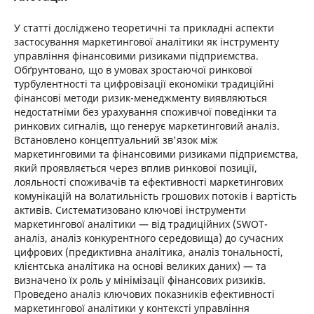
У статті досліджено теоретичні та прикладні аспекти
застосування маркетингової аналітики як інструменту
управління фінансовими ризиками підприємства.
Обґрунтовано, що в умовах зростаючої ринкової
турбулентності та цифровізації економіки традиційні
фінансові методи ризик-менеджменту виявляються
недостатніми без урахування споживчої поведінки та
ринкових сигналів, що генерує маркетинговий аналіз.
Встановлено концептуальний зв'язок між
маркетинговими та фінансовими ризиками підприємства,
який проявляється через вплив ринкової позиції,
лояльності споживачів та ефективності маркетингових
комунікацій на волатильність грошових потоків і вартість
активів. Систематизовано ключові інструменти
маркетингової аналітики — від традиційних (SWOT-
аналіз, аналіз конкурентного середовища) до сучасних
цифрових (предиктивна аналітика, аналіз тональності,
клієнтська аналітика на основі великих даних) — та
визначено їх роль у мінімізації фінансових ризиків.
Проведено аналіз ключових показників ефективності
маркетингової аналітики у контексті управління