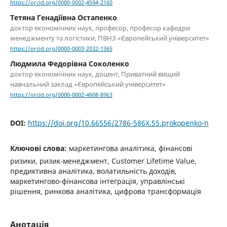
https://orcid.org/0000-0002-4594-2160
Тетяна Генадіївна Остапенко
доктор економічних наук, професор, професор кафедри
менеджменту та логістики, ПВНЗ «Європейський університет»
https://orcid.org/0000-0003-2032-1365
Людмила Федорівна Соколенко
доктор економічних наук, доцент, Приватний вищий
навчальний заклад «Європейський університет»
https://orcid.org/0000-0002-4608-8963
DOI:
https://doi.org/10.66556/2786-586X.55.prokopenko-n
Ключові слова:
маркетингова аналітика, фінансові
ризики, ризик-менеджмент, Customer Lifetime Value,
предиктивна аналітика, волатильність доходів,
маркетингово-фінансова інтеграція, управлінські
рішення, ринкова аналітика, цифрова трансформація
Анотація