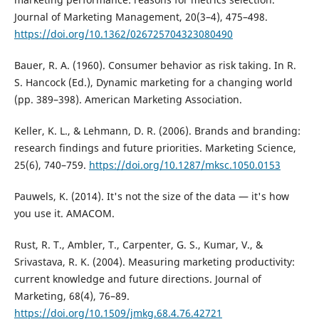
Journal of Marketing Management, 20(3–4), 475–498.
https://doi.org/10.1362/026725704323080490
Bauer, R. A. (1960). Consumer behavior as risk taking. In R.
S. Hancock (Ed.), Dynamic marketing for a changing world
(pp. 389–398). American Marketing Association.
Keller, K. L., & Lehmann, D. R. (2006). Brands and branding:
research findings and future priorities. Marketing Science,
25(6), 740–759.
https://doi.org/10.1287/mksc.1050.0153
Pauwels, K. (2014). It's not the size of the data — it's how
you use it. AMACOM.
Rust, R. T., Ambler, T., Carpenter, G. S., Kumar, V., &
Srivastava, R. K. (2004). Measuring marketing productivity:
current knowledge and future directions. Journal of
Marketing, 68(4), 76–89.
https://doi.org/10.1509/jmkg.68.4.76.42721