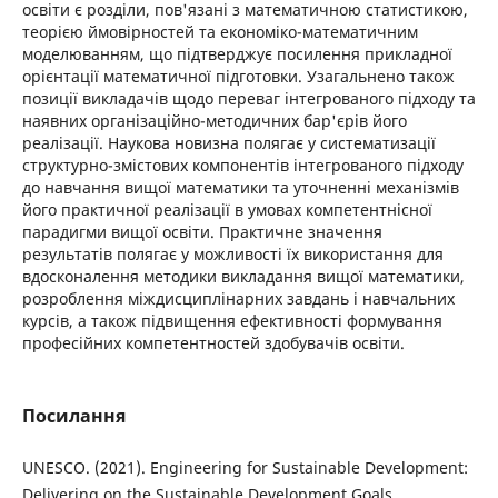
освіти є розділи, пов'язані з математичною статистикою,
теорією ймовірностей та економіко-математичним
моделюванням, що підтверджує посилення прикладної
орієнтації математичної підготовки. Узагальнено також
позиції викладачів щодо переваг інтегрованого підходу та
наявних організаційно-методичних бар'єрів його
реалізації. Наукова новизна полягає у систематизації
структурно-змістових компонентів інтегрованого підходу
до навчання вищої математики та уточненні механізмів
його практичної реалізації в умовах компетентнісної
парадигми вищої освіти. Практичне значення
результатів полягає у можливості їх використання для
вдосконалення методики викладання вищої математики,
розроблення міждисциплінарних завдань і навчальних
курсів, а також підвищення ефективності формування
професійних компетентностей здобувачів освіти.
Посилання
UNESCO. (2021). Engineering for Sustainable Development:
Delivering on the Sustainable Development Goals.