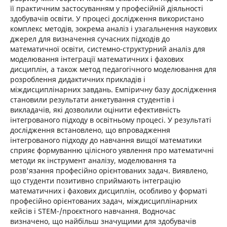
її практичним застосуванням у професійній діяльності
здобувачів освіти. У процесі дослідження використано
комплекс методів, зокрема аналіз і узагальнення наукових
джерел для визначення сучасних підходів до
математичної освіти, системно-структурний аналіз для
моделювання інтеграції математичних і фахових
дисциплін, а також метод педагогічного моделювання для
розроблення дидактичних прикладів і
міждисциплінарних завдань. Емпіричну базу дослідження
становили результати анкетування студентів і
викладачів, які дозволили оцінити ефективність
інтегрованого підходу в освітньому процесі. У результаті
дослідження встановлено, що впровадження
інтегрованого підходу до навчання вищої математики
сприяє формуванню цілісного уявлення про математичні
методи як інструмент аналізу, моделювання та
розв'язання професійно орієнтованих задач. Виявлено,
що студенти позитивно сприймають інтеграцію
математичних і фахових дисциплін, особливо у форматі
професійно орієнтованих задач, міждисциплінарних
кейсів і STEM-/проєктного навчання. Водночас
визначено, що найбільш значущими для здобувачів