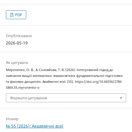
PDF
Опубліковано
2026-05-19
Як цитувати
Мироненко, О. В., & Соловйова, Т. В. (2026). Інтегрований підхід до
навчання вищої математики: взаємозвʼязок фундаментальної підготовки
та фахових дисциплін.
Академічні візії
, (55). https://doi.org/10.66556/2786-
586X.55.myronenko-o
Формати цитування
Номер
№ 55 (2026): Академічні візії