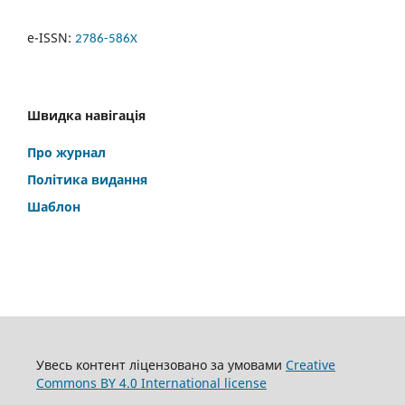
e-ISSN:
2786-586X
Швидка навігація
Про журнал
Політика видання
Шаблон
Увесь контент ліцензовано за умовами
Creative
Commons BY 4.0 International license