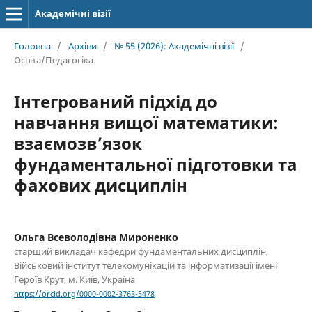
Академічні візії
Головна
/
Архіви
/
№ 55 (2026): Академічні візії
/
Освіта/Педагогіка
Інтегрований підхід до
навчання вищої математики:
взаємозвʼязок
фундаментальної підготовки та
фахових дисциплін
Ольга Всеволодівна Мироненко
старший викладач кафедри фундаментальних дисциплін,
Військовий інститут телекомунікацій та інформатизації імені
Героїв Крут, м. Київ, Україна
https://orcid.org/0000-0002-3763-5478