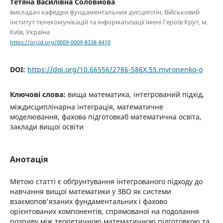
Тетяна Василівна Соловйова
викладач кафедри фундаментальних дисциплін, Військовий
інститут телекомунікацій та інформатизації імені Героїв Крут, м.
Київ, Україна
https://orcid.org/0009-0009-8338-8410
DOI:
https://doi.org/10.66556/2786-586X.55.myronenko-o
Ключові слова:
вища математика, інтегрований підхід,
міждисциплінарна інтеграція, математичне
моделювання, фахова підготовкаб математична освіта,
заклади вищої освіти
Анотація
Метою статті є обґрунтування інтегрованого підходу до
навчання вищої математики у ЗВО як системи
взаємопов'язаних фундаментальних і фахово
орієнтованих компонентів, спрямованої на подолання
розриву між теоретичною математичною підготовкою та