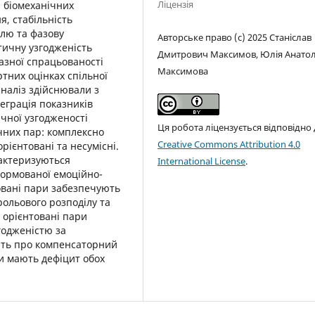
Ліцензія
і біомеханічних
, стабільність
олю та фазову
Авторське право (c) 2025 Станіслав
тичну узгодженість
Дмитрович Максимов, Юлія Анатол
зної спрацьованості
Максимова
ртних оцінках спільної
аналіз здійснювали з
еграція показників
чної узгодженості
Ця робота ліцензується відповідно
чних пар: комплексно
Creative Commons Attribution 4.0
рієнтовані та несумісні.
рактеризуються
International License
.
формованої емоційно-
товані пари забезпечують
рольового розподілу та
 орієнтовані пари
годженістю за
чить про компенсаторний
ри мають дефіцит обох