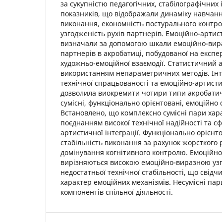
за сукупністю педагогічних, стабілографічних 
показників, що відображали динаміку навчання
виконання, економність постурального контр
узгодженість рухів партнерів. Емоційно-артис
визначали за допомогою шкали емоційно-вира
партнерів в акробатиці, побудованої на експе
художньо-емоційної взаємодії. Статистичний 
використанням непараметричних методів. Інт
технічної спрацьованості та емоційно-артисти
дозволила виокремити чотири типи акробати
сумісні, функціонально орієнтовані, емоційно о
Встановлено, що комплексно сумісні пари ха
поєднанням високої технічної надійності та с
артистичної інтеграції. Функціонально орієн
стабільність виконання за рахунок жорсткого 
домінування когнітивного контролю. Емоційно
вирізняються високою емоційно-виразною уз
недостатньої технічної стабільності, що свід
характер емоційних механізмів. Несумісні па
компонентів спільної діяльності.