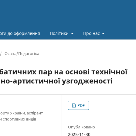
оги до оформлення
Політики
Про нас
/
Освіта/Педагогіка
обатичних пар на основі технічної
йно-артистичної узгодженості
PDF
орту України, аспірант
и спортивних видів
Опубліковано
2025-11-30