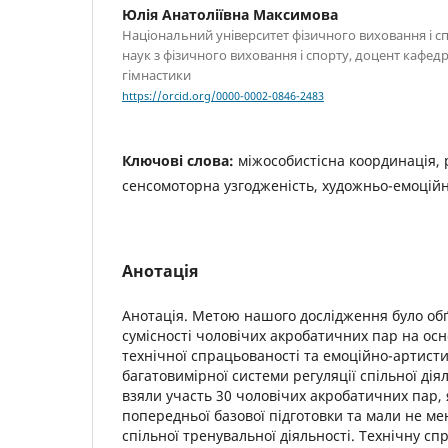
Юлія Анатоліївна Максимова
Національний університет фізичного виховання і с
наук з фізичного виховання і спорту, доцент кафед
гімнастики
https://orcid.org/0000-0002-0846-2483
Ключові слова:
міжособистісна координація, 
сенсомоторна узгодженість, художньо-емоційн
Анотація
Анотація. Метою нашого дослідження було об
сумісності чоловічих акробатичних пар на осно
технічної спрацьованості та емоційно-артисти
багатовимірної системи регуляції спільної дія
взяли участь 30 чоловічих акробатичних пар, 
попередньої базової підготовки та мали не ме
спільної тренувальної діяльності. Технічну с