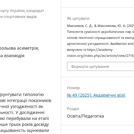
порту України, кандидат
ри спортивних видів
Як цитувати
Максимов, С. Д., & Максимова, Ю. А. (202
Типологія сумісності акробатичних пар 
основі технічної спрацьованості та емоц
артистичної узгодженості.
Академічні візії
рольова асиметрія,
вилучено із https://academy-
а взаємодія
vision.org/index.php/av/article/view/2716
Формати цитування
Номер
ґрунтувати типологію
№ 49 (2025): Академічні візії
ві інтеграції показників
чної узгодженості як
Розділ
льності. У дослідженні
Освіта/Педагогіка
які перебували на етапі
нше трьох років досвіду
працьованість оцінювали