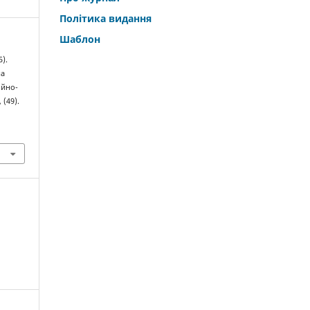
Політика видання
Шаблон
5).
на
ійно-
, (49).