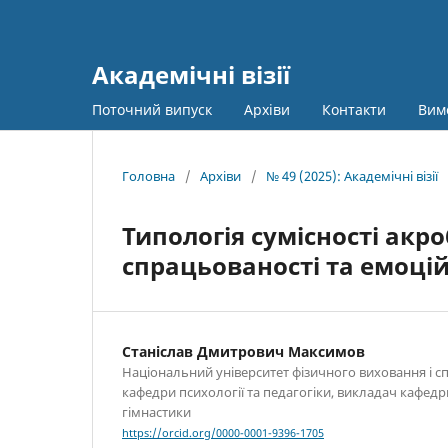
Академічні візії
Поточний випуск
Архіви
Контакти
Вим
Головна
/
Архіви
/
№ 49 (2025): Академічні візії
Типологія сумісності акр
спрацьованості та емоці
Станіслав Дмитрович Максимов
Національний університет фізичного виховання і сп
кафедри психології та педагогіки, викладач кафедр
гімнастики
https://orcid.org/0000-0001-9396-1705