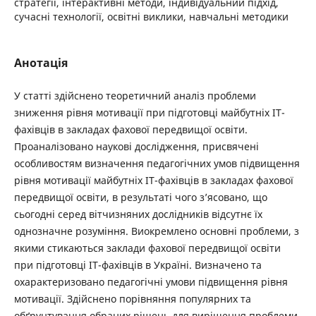
стратегії, інтерактивні методи, індивідуальний підхід,
сучасні технології, освітні виклики, навчальні методики
Анотація
У статті здійснено теоретичний аналіз проблеми
зниження рівня мотивації при підготовці майбутніх ІТ-
фахівців в закладах фахової передвищої освіти.
Проаналізовано наукові дослідження, присвячені
особливостям визначення педагогічних умов підвищення
рівня мотивації майбутніх ІТ-фахівців в закладах фахової
передвищої освіти, в результаті чого з’ясовано, що
сьогодні серед вітчизняних дослідників відсутнє їх
однозначне розуміння. Виокремлено основні проблеми, з
якими стикаються заклади фахової передвищої освіти
при підготовці ІТ-фахівців в Україні. Визначено та
охарактеризовано педагогічні умови підвищення рівня
мотивації. Здійснено порівняння популярних та
обґрунтування обраних рішень для вирішення проблеми