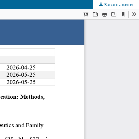
Завантажити