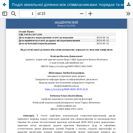
Поділ земельної ділянки між співвласниками: порядок та можливі конфлікти