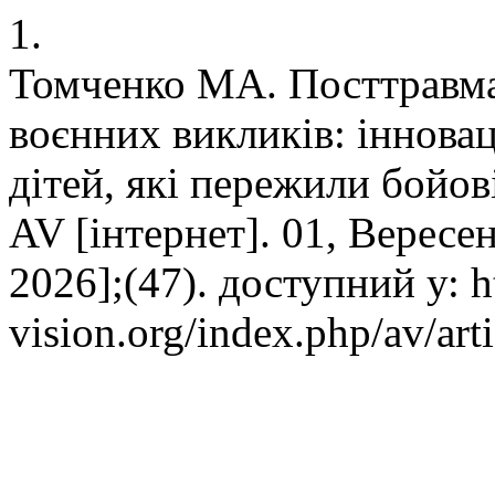
1.
Томченко МА. Посттравма
воєнних викликів: іннова
дітей, які пережили бойов
AV [інтернет]. 01, Вересен
2026];(47). доступний у: h
vision.org/index.php/av/art