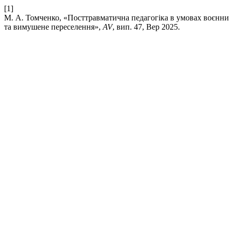
[1]
М. А. Томченко, «Посттравматична педагогіка в умовах воєнних
та вимушене переселення»,
AV
, вип. 47, Вер 2025.