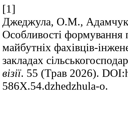
[1]
Джеджула, О.М., Адамчук,
Особливості формування п
майбутніх фахівців-інжен
закладах сільськогоспода
візії
. 55 (Трав 2026). DOI:
586X.54.dzhedzhula-o.