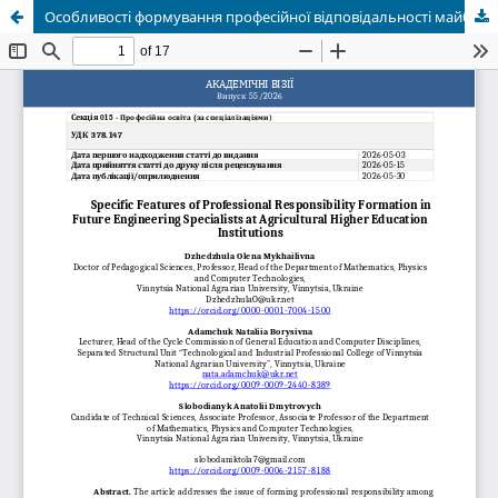
Особливості формування професійної відповідальності майбутніх фахівців-інженерів у вищих навчальних закладах сільськогосподарського профілю